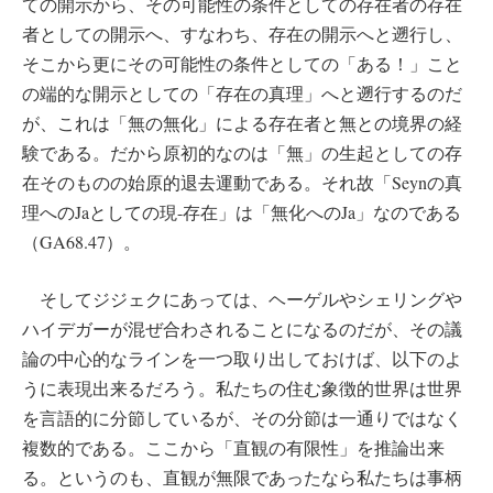
ての開示から、その可能性の条件としての存在者の存在
者としての開示へ、すなわち、存在の開示へと遡行し、
そこから更にその可能性の条件としての「ある！」こと
の端的な開示としての「存在の真理」へと遡行するのだ
が、これは「無の無化」による存在者と無との境界の経
験である。だから原初的なのは「無」の生起としての存
在そのものの始原的退去運動である。それ故「Seynの真
理へのJaとしての現-存在」は「無化へのJa」なのである
（GA68.47）。
そしてジジェクにあっては、ヘーゲルやシェリングや
ハイデガーが混ぜ合わされることになるのだが、その議
論の中心的なラインを一つ取り出しておけば、以下のよ
うに表現出来るだろう。私たちの住む象徴的世界は世界
を言語的に分節しているが、その分節は一通りではなく
複数的である。ここから「直観の有限性」を推論出来
る。というのも、直観が無限であったなら私たちは事柄