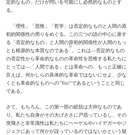
定的なもの」だけが問いを可能にし必然的なものとす
る。
「理性」「思惟」「哲学」は否定的なものと人間の原
初的関係性の周りをめぐる。この三つの語の中心に座す
る「否定的なもの」と人間の原初的関係性が人間のもっ
3)
とも根源的な本質なのである
。これは―否定的なもの
の否定性から革命的なものの革命性を思惟する私たちに
とっては―「人間である」とは革命への、もっと正確に
言えば、何かしらの具体的な革命ではないにせよ、少な
くとも革命的なものへの”Yes!”であるということと同じ
である。
さて、もちろん、この第一部の総括は大仰なものであ
り、私たち自身がその大げささに戸惑っているし、その
突飛さと非常識性は私たちにヘーゲルやハイデガーやジ
ジェクにあって何かが誤っているのではないかという疑