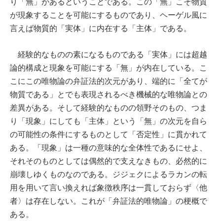
り「無」があるということである。この「無」こそ物質
が現象することを可能にするものであり、ヘーゲル風に
言えば物質的「実体」に内在する「主体」である。
経験的なものの素になるものである「実体」には超越
論的構成と現象を可能にする「無」が内在している。こ
こにこの唯物論の弁証法的次元があり、端的に「全てが
物質である」とでも表現されるべき機械的な唯物論との
差異がある。そして経験的なものの領野そのもの、つま
り「現象」にしても「主体」という「無」の次元を自ら
の可能性の条件にするものとして「否定性」に貫かれて
ある。「現象」は一種の意味的な全体性であるにせよ、
それそのものとしては偶然的で支えなきもの、必然的に
崩壊しゆくものなのである。ジジェクによるラカンの転
用を用いて言い換えれば象徴秩序は一貫しておらず〈他
者〉は存在しない。これが「弁証法的唯物論」の梗概で
ある。