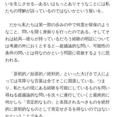
いを生じさせる―あるいはもっとありそうなことには私
たちの理解が誤っているのではないかという疑いを。
だから私たちは第一部の歩みの中で何度か留保のよう
なこと、問いを開く身振りを行ったのである。そしてそ
れは結局―彼らが持っているだろう経験の明証について
は考慮の外におくとすると―超越論的な問い、可能性の
条件の問いとは何なのかという問題に収斂するように思
われる。
「原初的／始原的／絶対的」といった大げさで人によ
っては耳障りな言葉は全てそこに淵源している。つま
り、私たちの現にある経験を可能にしているものを問い
尋ねる超越論的な問いを次々に遂行していくと最終的に
何かしら「否定的なもの」と名指されるべきものを絶対
的に原初的なものとして肯定せざるを得ないのではない
かということである。