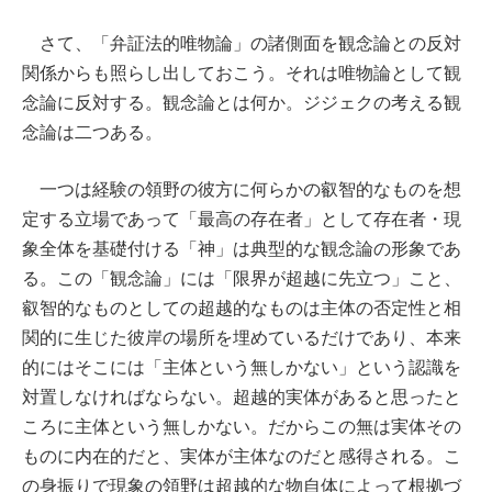
さて、「弁証法的唯物論」の諸側面を観念論との反対
関係からも照らし出しておこう。それは唯物論として観
念論に反対する。観念論とは何か。ジジェクの考える観
念論は二つある。
一つは経験の領野の彼方に何らかの叡智的なものを想
定する立場であって「最高の存在者」として存在者・現
象全体を基礎付ける「神」は典型的な観念論の形象であ
る。この「観念論」には「限界が超越に先立つ」こと、
叡智的なものとしての超越的なものは主体の否定性と相
関的に生じた彼岸の場所を埋めているだけであり、本来
的にはそこには「主体という無しかない」という認識を
対置しなければならない。超越的実体があると思ったと
ころに主体という無しかない。だからこの無は実体その
ものに内在的だと、実体が主体なのだと感得される。こ
の身振りで現象の領野は超越的な物自体によって根拠づ