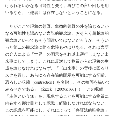
けられるいかなる可能性も失う。再びこの言い回しを用
いるなら、〈他者〉は存在しないということになる。
だがここで現象の領野、象徴的領野の外を論じるいか
なる可能性も認めない言説的観念論、おそらく超越論的
観念論といってもそう間違いではないだろうが、そうい
った第二の観念論に陥る危険もやはりある。それは言語
の介入による「世界」の開示をそれ以上遡行しえない出
来事にしてしまう。これに反対して物質からの現象の生
成を論じなければならず、「〈出来事〉の背後に回るリ
スクを冒し、あらゆる存在論的開示を可能にする切断、
恐ろしい収縮（contraction）を名指し、その輪郭を描いて
みるべきである」（Žižek ［2009a:166］）。この収縮、
「主体という無」を、現象することを可能にする物質に
内在する裂け目として認識し経験しなければならない。
この認識を可能にし、それによって「弁証法的唯物論」