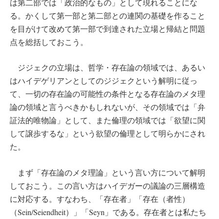
は第二部では「政治的なもの」として現れることにな
る。かくして第一部と第二部との連関の基礎を作ること
を目がけて改めて第一部で到達された立場と帰結と問題
点を総括しておこう。
ジジェクの立場は、哲学・存在論の領域では、あるい
はハイデゲリアンとしてのジジェクという解明に従っ
て、一切の存在論の可能性の条件となる存在論のメタ理
論の領域と言うべきかもしれないが、その領域では「弁
証法的唯物論」として、また倫理の領域では「欲望に関
して譲歩するな」という欲望の倫理として明らかにされ
た。
まず「存在論のメタ理論」という言い方について解明
しておこう。この言い方はハイデガーの議論の三層構造
に対応する。すなわち、「存在者」「存在（者性）
（Sein/Seiendheit）」「Seyn」である。存在者とは私たち