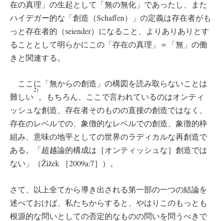
在の真理」の生起として「無の無化」であったし、また
ハイデガー的な「創造（Schaffen）」の定義は存在者がも
っと存在者的（seiender）になること、よりありありとす
ることとして明らかにこの「存在の真理」＝「無」の働
きと関連する。
ここに「無からの創造」の構図を読み取らないことは
2)
難しい
。もちろん、ここで言われているのはオンティ
ッシュな創造、存在者そのものの直接の創造ではなく、
存在のレベルでの、象徴的なレベルでの創造、象徴的枠
組み、意味の地平としての世界のラディカルな再創造で
ある。「超越論的構成は［オンティッシュな］創造では
ない」（Žižek ［2009a:7］）。
さて、以上全てから導き出される第一部の一つの結論を
述べておけば、私たちからすると、やはりこのもっとも
根源的な問いとしての否定的なものの問いを問うべきで