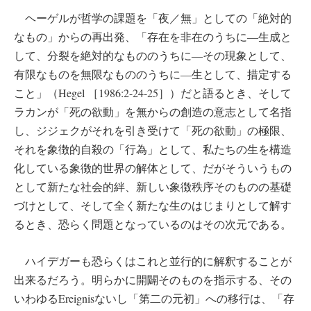
ヘーゲルが哲学の課題を「夜／無」としての「絶対的
なもの」からの再出発、「存在を非在のうちに―生成と
して、分裂を絶対的なもののうちに―その現象として、
有限なものを無限なもののうちに―生として、措定する
こと」（Hegel ［1986:2-24-25］）だと語るとき、そして
ラカンが「死の欲動」を無からの創造の意志として名指
し、ジジェクがそれを引き受けて「死の欲動」の極限、
それを象徴的自殺の「行為」として、私たちの生を構造
化している象徴的世界の解体として、だがそういうもの
として新たな社会的絆、新しい象徴秩序そのものの基礎
づけとして、そして全く新たな生のはじまりとして解す
るとき、恐らく問題となっているのはその次元である。
ハイデガーも恐らくはこれと並行的に解釈することが
出来るだろう。明らかに開闢そのものを指示する、その
いわゆるEreignisないし「第二の元初」への移行は、「存