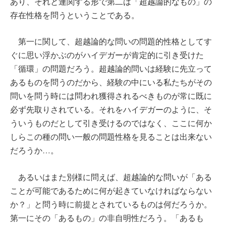
あり、それと連関する形で第二は「超越論的なもの」の
存在性格を問うということである。
第一に関して、超越論的な問いの問題的性格としてす
ぐに思い浮かぶのがハイデガーが肯定的に引き受けた
「循環」の問題だろう。超越論的問いは経験に先立って
あるものを問うのだから、経験の中にいる私たちがその
問いを問う時には問われ獲得されるべきものが常に既に
必ず先取りされている。それをハイデガーのように、そ
ういうものだとして引き受けるのではなく、ここに何か
しらこの種の問い一般の問題性格を見ることは出来ない
だろうか…。
あるいはまた別様に問えば、超越論的な問いが「ある
ことが可能であるために何が起きていなければならない
か？」と問う時に前提とされているものは何だろうか。
第一にその「あるもの」の非自明性だろう。「あるも