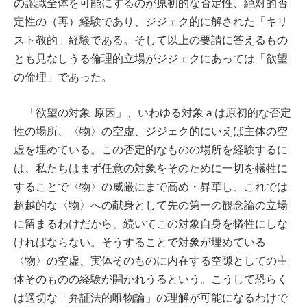
の認識全体を可能にするのが原初的な否定性、絶対的否
定性の（再）経験であり、ジジェク的に解された「キリ
スト教的」経験である。そして以上の要請に答えるもの
とも見なしうる倫理的立場がジジェクにあっては「欲望
の倫理」であった。
「欲望の対象-原因」、いわゆる対象ａは原初的な否定
性の場所、〈物〉の空虚、ジジェク的にいえば主体の空
虚を埋めている。この否定的なものの場所を経験するに
は、私たちはまず任意の対象をそのために一切を犠牲に
することで〈物〉の威厳にまで高め・昇華し、これでは
超越的な〈物〉への献身として先の第一の観念論の立場
に留まるわけだから、続いてこの対象自身を犠牲にしな
ければならない。そうすることで対象が埋めている
〈物〉の空虚、実体そのものに内在する空隙としての主
体そのものの経験が開かれうるという。こうして恐らく
は適切な「弁証法的唯物論」の理解が可能になるわけで