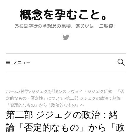
コ
概念を孕むこと。
ン
テ
ある哲学徒の全想念の集積、あるいは「二度寝」
ン
ツ
Twitter
へ
ス
キ
メニュー
検
ッ
プ
索:
ホーム
>
哲学
>
ジジェクを読む
>
スラヴォイ・ジジェク研究—「否
定的なもの・否定性」について
>
第二部 ジジェクの政治：緒論
「否定的なもの」から「政治的なもの」へ
第二部 ジジェクの政治：緒
論「否定的なもの」から「政