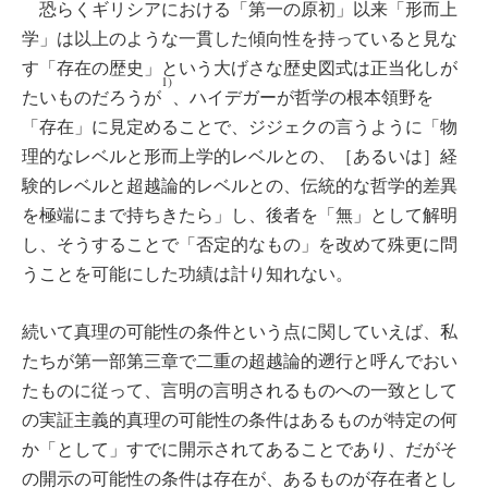
恐らくギリシアにおける「第一の原初」以来「形而上
学」は以上のような一貫した傾向性を持っていると見な
す「存在の歴史」という大げさな歴史図式は正当化しが
1)
たいものだろうが
、ハイデガーが哲学の根本領野を
「存在」に見定めることで、ジジェクの言うように「物
理的なレベルと形而上学的レベルとの、［あるいは］経
験的レベルと超越論的レベルとの、伝統的な哲学的差異
を極端にまで持ちきたら」し、後者を「無」として解明
し、そうすることで「否定的なもの」を改めて殊更に問
うことを可能にした功績は計り知れない。
続いて真理の可能性の条件という点に関していえば、私
たちが第一部第三章で二重の超越論的遡行と呼んでおい
たものに従って、言明の言明されるものへの一致として
の実証主義的真理の可能性の条件はあるものが特定の何
か「として」すでに開示されてあることであり、だがそ
の開示の可能性の条件は存在が、あるものが存在者とし