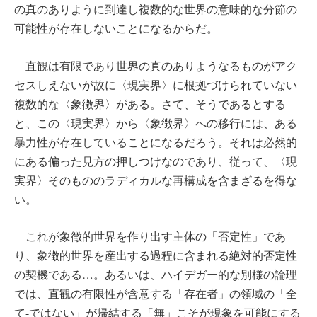
の真のありように到達し複数的な世界の意味的な分節の
可能性が存在しないことになるからだ。
直観は有限であり世界の真のありようなるものがアク
セスしえないが故に〈現実界〉に根拠づけられていない
複数的な〈象徴界〉がある。さて、そうであるとする
と、この〈現実界〉から〈象徴界〉への移行には、ある
暴力性が存在していることになるだろう。それは必然的
にある偏った見方の押しつけなのであり、従って、〈現
実界〉そのもののラディカルな再構成を含まざるを得な
い。
これが象徴的世界を作り出す主体の「否定性」であ
り、象徴的世界を産出する過程に含まれる絶対的否定性
の契機である…。あるいは、ハイデガー的な別様の論理
では、直観の有限性が含意する「存在者」の領域の「全
て-ではない」が帰結する「無」こそが現象を可能にする