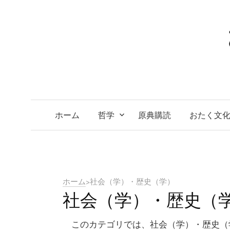
コ
ン
テ
ン
ツ
へ
ス
キ
ホーム
哲学
原典購読
おたく文
ッ
プ
ホーム
>
社会（学）・歴史（学）
社会（学）・歴史（
このカテゴリでは、社会（学）・歴史（