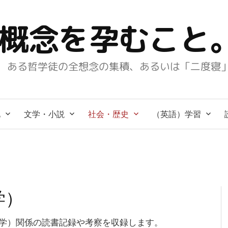
概念を孕むこと
ある哲学徒の全想念の集積、あるいは「二度寝
化
文学・小説
社会・歴史
（英語）学習
学）
学）関係の読書記録や考察を収録します。