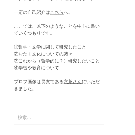
一応の自己紹介は
こちら
へ。
ここでは、以下のようなことを中心に書い
ていくつもりです。
①哲学・文学に関して研究したこと
②おたく文化についての諸々
③これから（哲学的に？）研究したいこと
④学習や教育について
プロフ画像は畏友である
六茶さん
にいただ
きました。
検
索: