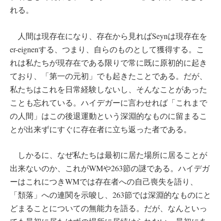
れる。
人間は現存在になり、存在から見ればSeynは現存在を
er-eignenする、つまり、自らのものとして獲得する。こ
れは私たちが現存在である限りで常に既に原初的に起き
ており、「第一の元初」でも起きたことである。だが、
私たちはこれを日常経験しないし、そんなことがあった
ことも忘れている。ハイデガーに言わせれば「これまで
の人間」はこの後退運動という深淵的なものに留まるこ
とが出来ずにすぐに存在者に立ち返った者である。
しかるに、なぜ私たちは最初に居た場所に居ることが
出来ないのか、これがWMや263節の謎である。ハイデガ
ーはこれにつきWMでは存在者への自己喪失を語り、
「頽落」への連関を示唆し、263節では深淵的なものにと
どまることについての無能力を語る。だが、なんといっ