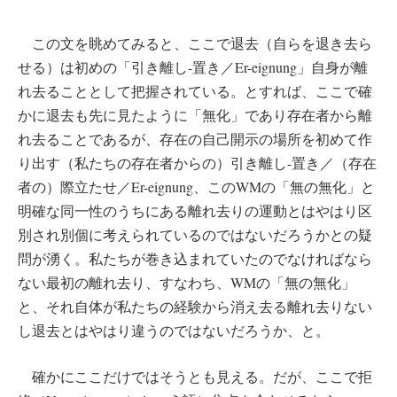
この文を眺めてみると、ここで退去（自らを退き去ら
せる）は初めの「引き離し-置き／Er-eignung」自身が離
れ去ることとして把握されている。とすれば、ここで確
かに退去も先に見たように「無化」であり存在者から離
れ去ることであるが、存在の自己開示の場所を初めて作
り出す（私たちの存在者からの）引き離し-置き／（存在
者の）際立たせ／Er-eignung、このWMの「無の無化」と
明確な同一性のうちにある離れ去りの運動とはやはり区
別され別個に考えられているのではないだろうかとの疑
問が湧く。私たちが巻き込まれていたのでなければなら
ない最初の離れ去り、すなわち、WMの「無の無化」
と、それ自体が私たちの経験から消え去る離れ去りない
し退去とはやはり違うのではないだろうか、と。
確かにここだけではそうとも見える。だが、ここで拒