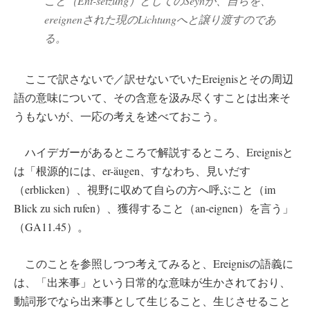
こと（Ent-setzung）としてのSeynが、自らを、
ereignenされた現のLichtungへと譲り渡すのであ
る。
ここで訳さないで／訳せないでいたEreignisとその周辺
語の意味について、その含意を汲み尽くすことは出来そ
うもないが、一応の考えを述べておこう。
ハイデガーがあるところで解説するところ、Ereignisと
は「根源的には、er-äugen、すなわち、見いだす
（erblicken）、視野に収めて自らの方へ呼ぶこと（im
Blick zu sich rufen）、獲得すること（an-eignen）を言う」
（GA11.45）。
このことを参照しつつ考えてみると、Ereignisの語義に
は、「出来事」という日常的な意味が生かされており、
動詞形でなら出来事として生じること、生じさせること