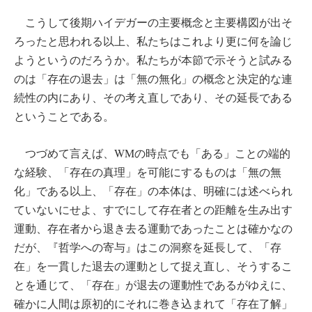
こうして後期ハイデガーの主要概念と主要構図が出そ
ろったと思われる以上、私たちはこれより更に何を論じ
ようというのだろうか。私たちが本節で示そうと試みる
のは「存在の退去」は「無の無化」の概念と決定的な連
続性の内にあり、その考え直しであり、その延長である
ということである。
つづめて言えば、WMの時点でも「ある」ことの端的
な経験、「存在の真理」を可能にするものは「無の無
化」である以上、「存在」の本体は、明確には述べられ
ていないにせよ、すでにして存在者との距離を生み出す
運動、存在者から退き去る運動であったことは確かなの
だが、『哲学への寄与』はこの洞察を延長して、「存
在」を一貫した退去の運動として捉え直し、そうするこ
とを通じて、「存在」が退去の運動性であるがゆえに、
確かに人間は原初的にそれに巻き込まれて「存在了解」