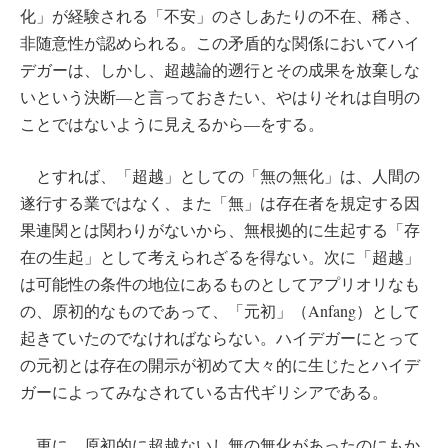
化」が経験される「不安」のさしあたりの不在、稀さ、
非随意性が認められる。この矛盾的な関係においてハイ
デガーは、しかし、超越論的遡行とその成果を放棄しな
いという決断―と言っておきたい、やはりそれは自明の
ことではないように見えるから―をする。
とすれば、「超越」としての「無の無化」は、人間の
遂行する業ではなく、また「無」は存在者を規定する因
果連関とは関わりがないから、無根拠的に生起する「存
在の生起」として考えられざるを得ない。次に「超越」
は可能性の条件の地位にあるものとしてアプリオリなも
の、原初的なものであって、「元初」（Anfang）として
起きていたのでなければならない。ハイデガーにとって
の元初とは存在の開示が初めて大々的に生じたとハイデ
ガーによってみなされている古代ギリシアである。
更に、原初的に超越ないし無の無化があったのにもか