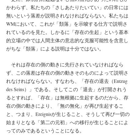
かわらず、私たちの「さしあたりたいてい」の日常には
無いという落差が説明されなければならない。私たちは
WMにおいて、これが「頽落」を示唆する仕方で説明さ
れているのを見た。しかるに「存在の生起」という基本
的立場の中では人間主体の意志的な克服可能性を含意し
がちな「頽落」による説明は十分ではない。
それは存在の側の動きに先行されていなければなら
ず、この落差は存在の側の動きそのものによって説明さ
れなければならない。すなわち、「存在の退去（Entzug
des Seins）」である。そしてこの「退去」が打開されう
るとすれば、「存在」は無根拠に生起するのだから、存
在の側の動きにより、「無の無化」が再び生起するこ
と、つまり、Ereignisが生じること、そうして再び一切の
始まりとなる「第二の元初」への移行が生じることによ
ってのみであるということになる。