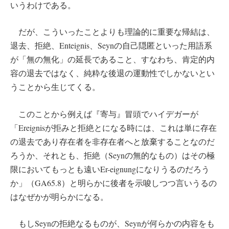
いうわけである。
だが、こういったことよりも理論的に重要な帰結は、
退去、拒絶、Enteignis、Seynの自己隠匿といった用語系
が「無の無化」の延長であること、すなわち、肯定的内
容の退去ではなく、純粋な後退の運動性でしかないとい
うことから生じてくる。
このことから例えば『寄与』冒頭でハイデガーが
「Ereignisが拒みと拒絶とになる時には、これは単に存在
の退去であり存在者を非存在者へと放棄することなのだ
ろうか、それとも、拒絶（Seynの無的なもの）はその極
限においてもっとも遠いEr-eignungになりうるのだろう
か」（GA65.8）と明らかに後者を示唆しつつ言いうるの
はなぜかが明らかになる。
もしSeynの拒絶なるものが、Seynが何らかの内容をも