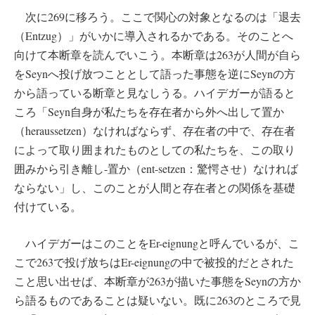
次に269に移ろう。ここで関心の対象となるのは「退去
（Entzug）」がいかに導入されるかである。そのことへ
向けて本断章を読んでいこう。本断章は263が人間が自ら
をSeynへ投げ放つこととして語った事態を逆にSeynの方
から語っている断章と見なしうる。ハイデガーが語ると
ころ「Seyn自身が私たちを存在者から外へ出して置か
（heraussetzen）なければならず、存在者の中で、存在者
によって取り囲まれたものとしての私たちを、この取り
囲みから引き離し-置か（ent-setzen：驚愕させ）なければ
ならない」し、このことが人間と存在者との関係を基礎
付けている。
ハイデガーはこのことをEr-eignungと呼んでいるが、こ
こで263で投げ放ちはEr-eignungの中で被投的だとされた
こと思い出せば、本断章が263が描いた事態をSeynの方か
ら語るものであることは疑いない。既に263のところで見