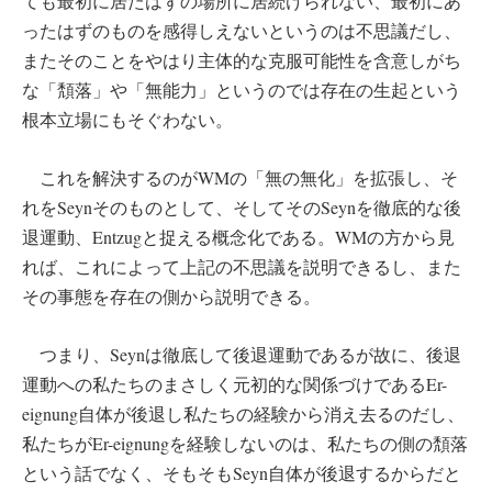
ても最初に居たはずの場所に居続けられない、最初にあ
ったはずのものを感得しえないというのは不思議だし、
またそのことをやはり主体的な克服可能性を含意しがち
な「頽落」や「無能力」というのでは存在の生起という
根本立場にもそぐわない。
これを解決するのがWMの「無の無化」を拡張し、そ
れをSeynそのものとして、そしてそのSeynを徹底的な後
退運動、Entzugと捉える概念化である。WMの方から見
れば、これによって上記の不思議を説明できるし、また
その事態を存在の側から説明できる。
つまり、Seynは徹底して後退運動であるが故に、後退
運動への私たちのまさしく元初的な関係づけであるEr-
eignung自体が後退し私たちの経験から消え去るのだし、
私たちがEr-eignungを経験しないのは、私たちの側の頽落
という話でなく、そもそもSeyn自体が後退するからだと