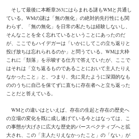
そして最後に本断章263にはらまれる謎もWMと共通し
ている。WMの謎は「無の無化」の絶対的先行性にも関
わらず、「無の無化」を日常の私たちは経験しないし、
そんなことを全く忘れているということにあったのだ
が、ここでもハイデガーは「いかにしてこの立ち返りと
投げ放ちは忘れられるのか」と問うている。WMは大枠
これに「頽落」を示唆する仕方で答えていたが、ここで
はそれは「立ち返るものであることにおいて主人たりえ
なかったこと」と、つまり、先に見たように深淵的なも
ののうちに自己を保てずに直ちに存在者へと立ち返った
ことだと答えている。
WMとの違いはといえば、存在の生起と存在の歴史へ
の立場の変化を既に成し遂げている今とはなっては、こ
の事態が大げさに広大な歴史的パースペクティブへと拡
大され、この「主人たりえなかったこと」の「ない」が