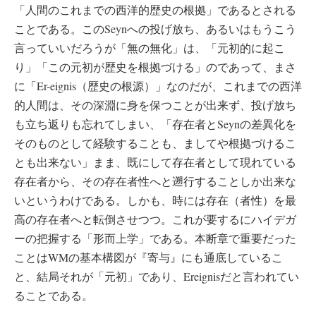
「人間のこれまでの西洋的歴史の根拠」であるとされる
ことである。このSeynへの投げ放ち、あるいはもうこう
言っていいだろうが「無の無化」は、「元初的に起こ
り」「この元初が歴史を根拠づける」のであって、まさ
に「Er-eignis（歴史の根源）」なのだが、これまでの西洋
的人間は、その深淵に身を保つことが出来ず、投げ放ち
も立ち返りも忘れてしまい、「存在者とSeynの差異化を
そのものとして経験することも、ましてや根拠づけるこ
とも出来ない」まま、既にして存在者として現れている
存在者から、その存在者性へと遡行することしか出来な
いというわけである。しかも、時には存在（者性）を最
高の存在者へと転倒させつつ。これが要するにハイデガ
ーの把握する「形而上学」である。本断章で重要だった
ことはWMの基本構図が『寄与』にも通底しているこ
と、結局それが「元初」であり、Ereignisだと言われてい
ることである。