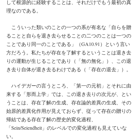
して根源的に経験することは、それだけでもう最初の真
理なのである。
こういった類いのことの一つの系が有名な「自らを贈
ることと自らを退き去らせることの二つのことは一つの
ことであり同一のことである」（GA10.91）という言い
方だろう。私たちが存在を了解するということは退き去
りの運動が生じることであり（「無の無化」）、この退
き去り自体が退き去るわけである（「存在の退去」）。
ハイデガーの言うところ、「第一の元初」とそれに由
来する「形而上学」では、この退き去りの次元が、とい
うことは、存在了解の生成、存在論的差異の生成、その
始原的差異化作用が見えておらず、従って存在の贈りの
帰結である存在了解の歴史的変化過程、
「Sein/Seiendheit」のレベルでの変化過程も見えていな
い。