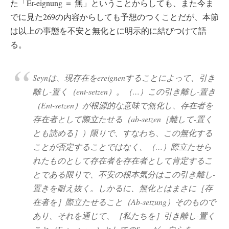
た「Er-eignung ＝ 無」ということからしても、また今ま
でに見た269の内容からしても予想のつくことだが、本節
は以上の事態を不安と無化とに明示的に結びつけて語
る。
Seynは、現存在をereignenすることによって、引き
離し-置く（ent-setzen）。（…）この引き離し-置き
（Ent-setzen）が根源的な意味で無化し、存在者を
存在者として際立たせる（ab-setzen［離して-置く
とも読める］）限りで、すなわち、この無化する
ことが否定することではなく、（…）際立たせら
れたものとして存在者を存在者として肯定するこ
とである限りで、不安の根本気分はこの引き離し-
置きを耐え抜く。しかるに、無化とはまさに［存
在者を］際立たせること（Ab-setzung）そのもので
あり、それを通じて、［私たちを］引き離し-置く