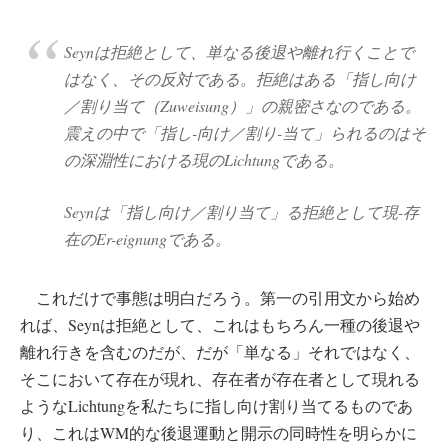
Seynは拒絶として、単なる後退や離れ行くことで
はなく、その反対である。拒絶はある「指し向け
／割り当て（Zuweisung）」の親密さなのである。
震えの中で「指し-向け／割り-当て」られるのはそ
の深淵性における現のLichtungである。
Seynは「指し向け／割り当て」る拒絶として現-存
在のEr-eignungである。
これだけで事態は明白だろう。第一の引用文から始め
れば、Seynは拒絶として、これはもちろん一種の後退や
離れ行きを含むのだが、だが「単なる」それではなく、
そこにおいて存在が現れ、存在者が存在者として現れる
ようなLichtungを私たちに指し向け割り当てるものであ
り、これはWM的な後退運動と開示の同時性を明らかに