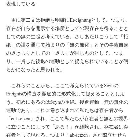
表現している。
更に第二文は拒絶を明確にEr-eignungとして、つまり、
存在が自らを開示する場所としての現存在を得ることと
しての無の生起と考えている。さしあたりこうして「拒
絶」の語を通じて始まりの「無の無化」とその事態自身
の退き去りとしての「退去」が同じものとして、つま
り、一貫した後退の運動として捉えられていることが明
らかになったと思われる。
これらのことから、ここで考えられているSeynの
Ereignisの構造を徹底的に形式化して捉えることとしよ
う。初めにあるのはSeynの拒絶、後退運動、無の無化の
運動であり、これに巻き込まれて私たちは存在者から
「ent-setzen」され、ここで私たちが存在者と無との境界
に立つことによって「ある！」が経験され、存在者は存
在者として現れる、つまり「ab-setzen」され際立たせら