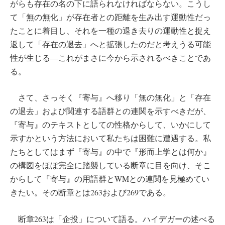
がらも存在の名の下に語られなければならない。こうし
て「無の無化」が存在者との距離を生み出す運動性だっ
たことに着目し、それを一種の退き去りの運動性と捉え
返して「存在の退去」へと拡張したのだと考えうる可能
性が生じる―これがまさに今から示されるべきことであ
る。
さて、さっそく『寄与』へ移り「無の無化」と「存在
の退去」および関連する語群との連関を示すべきだが、
『寄与』のテキストとしての性格からして、いかにして
示すかという方法において私たちは困難に遭遇する。私
たちとしてはまず『寄与』の中で『形而上学とは何か』
の構図をほぼ完全に踏襲している断章に目を向け、そこ
からして『寄与』の用語群とWMとの連関を見極めてい
きたい。その断章とは263および269である。
断章263は「企投」について語る。ハイデガーの述べる