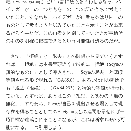
絶（Verweigerung）という語に焦点を合わせるなら、ハ
イデガーがこの二つともをこの一つの語のうちで考えて
いたこと、すなわち、ハイデガーが両者をやはり同一の
ものとして考えようと試みていたことを示すことが出来
るだろう―ただ、この両者を区別しておいた方が事柄そ
のものを明確に把握できるという可能性は残るのだが。
さて、「拒絶」と「退去」との関係から見ていくとす
れば、「拒絶」は本書冒頭近くで端的に「拒絶（Seynの
無的なもの）」として導入され、「Seynの退去」とほぼ
等値される形で現れる（GA65.8）。あるいは別の箇所で
も「退去（拒絶）」（GA64.293）と端的な等値が行われ
ている。とすれば、あとはこの「拒絶」と初めの「無の
無化」、すなわち、Seynが自己を現出させる場として現
存在を得ることとしてのEr-eignungとの連関を示せれば一
応目標が達成されることになるが、これは断章123から可
能になる。二つ引用しよう。