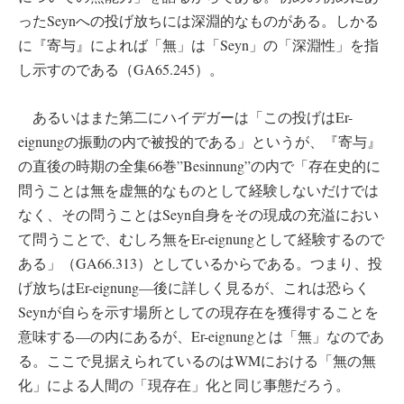
ったSeynへの投げ放ちには深淵的なものがある。しかる
に『寄与』によれば「無」は「Seyn」の「深淵性」を指
し示すのである（GA65.245）。
あるいはまた第二にハイデガーは「この投げはEr-
eignungの振動の内で被投的である」というが、『寄与』
の直後の時期の全集66巻”Besinnung”の内で「存在史的に
問うことは無を虚無的なものとして経験しないだけでは
なく、その問うことはSeyn自身をその現成の充溢におい
て問うことで、むしろ無をEr-eignungとして経験するので
ある」（GA66.313）としているからである。つまり、投
げ放ちはEr-eignung―後に詳しく見るが、これは恐らく
Seynが自らを示す場所としての現存在を獲得することを
意味する―の内にあるが、Er-eignungとは「無」なのであ
る。ここで見据えられているのはWMにおける「無の無
化」による人間の「現存在」化と同じ事態だろう。