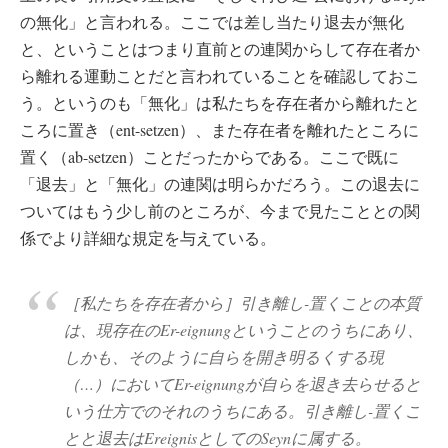
の無化」と言われる。ここでは差し当たり退去が無化
と、ということはつまり直前との連関からして存在者か
ら離れる運動ことだと言われていることを確認しておこ
う。というのも「無化」は私たちを存在者から離れたと
ころに置き（ent-setzen）、また存在者を離れたところに
置く（ab-setzen）ことだったからである。ここで既に
「退去」と「無化」の連関は明らかだろう。この退去に
ついてはもう少し前のところが、今まで見たこととの関
係でより詳細な規定を与えている。
［私たちを存在者から］引き離し-置くことの本質
は、現存在のEr-eignungということのうちにあり、
しかも、そのように自らを開き明るくする現
（…）においてEr-eignungが自らを退き去らせると
いう仕方でのそれのうちにある。引き離し-置くこ
とと退去はEreignisとしてのSeynに属する。