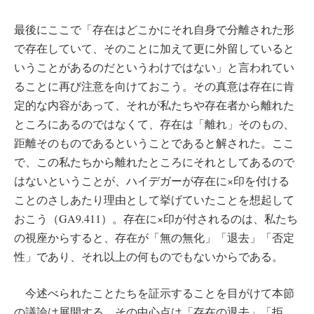
最後にここで「存在はどこかにそれ自身で分離された形
で存在していて、そのことに加えて更に外留していると
いうことがあるのだというわけではない」と言われてい
ることに再び注意を向けておこう。その真意は存在に肯
定的な内容があって、それが私たちや存在者から離れた
ところにあるのではなくて、存在は「離れ」そのもの、
距離そのものであるということであると解された。ここ
で、この私たちから離れたところにそれとしてあるので
はないということが、ハイデガーが存在に×印を付ける
ことのさしあたり理由として挙げていたことを想起して
おこう（GA9.411）。存在に×印が付されるのは、私たち
の視座からすると、存在が「無の無化」「退去」「否定
性」であり、それ以上の何ものでもないからである。
今述べられたことたちを証示することを目がけて本節
の議論は展開する。その中心点は「存在の退去」「拒