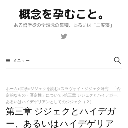
コ
概念を孕むこと。
ン
テ
ある哲学徒の全想念の集積、あるいは「二度寝」
ン
ツ
Twitter
へ
ス
キ
メニュー
検
ッ
プ
索:
ホーム
>
哲学
>
ジジェクを読む
>
スラヴォイ・ジジェク研究—「否
定的なもの・否定性」について
>
第三章 ジジェクとハイデガー、
あるいはハイデゲリアンとしてのジジェク（２）
第三章 ジジェクとハイデガ
ー、あるいはハイデゲリア