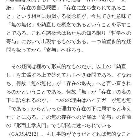
絶」「存在の自己隠匿」「存在に立ち去られてあるこ
と」という相互に類似する概念群が、今見てきた意味で
「無の無化」を鋳直した概念であるということを示すこ
とである。これら諸概念は私たちの知る限り『哲学への
寄与』において出現するものである。一つ前置き的な疑
問を扱ってから『寄与』へ移ろう。
その疑問は極めて形式的なものだが、以上の「鋳直
し」を主張する上で答えておくべき疑問である。すなわ
ち、何故「無の無化」が「存在の退去」へと言い直され
るのかということである。何故「無」が「存在」の名の
下に語られるのか。一つのの理由はハイデガーが無も無
「である」からといった理由で存在の下に属すると考え
たことにある。この無の存在への所属は『寄与』の直前
の『形而上学入門』でも明確に述べられている
（GA35.4/212）。もし事態がそうだとすれば無的なこと