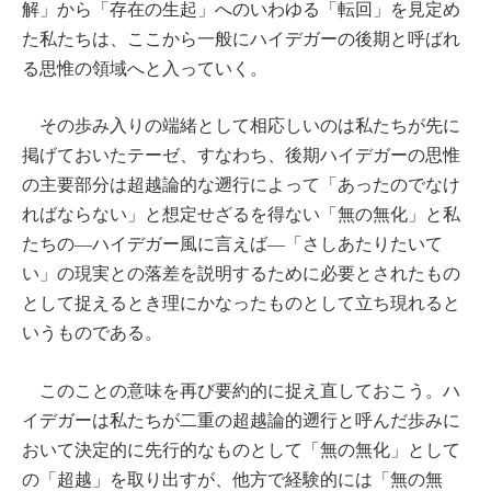
解」から「存在の生起」へのいわゆる「転回」を見定め
た私たちは、ここから一般にハイデガーの後期と呼ばれ
る思惟の領域へと入っていく。
その歩み入りの端緒として相応しいのは私たちが先に
掲げておいたテーゼ、すなわち、後期ハイデガーの思惟
の主要部分は超越論的な遡行によって「あったのでなけ
ればならない」と想定せざるを得ない「無の無化」と私
たちの―ハイデガー風に言えば―「さしあたりたいて
い」の現実との落差を説明するために必要とされたもの
として捉えるとき理にかなったものとして立ち現れると
いうものである。
このことの意味を再び要約的に捉え直しておこう。ハ
イデガーは私たちが二重の超越論的遡行と呼んだ歩みに
おいて決定的に先行的なものとして「無の無化」として
の「超越」を取り出すが、他方で経験的には「無の無