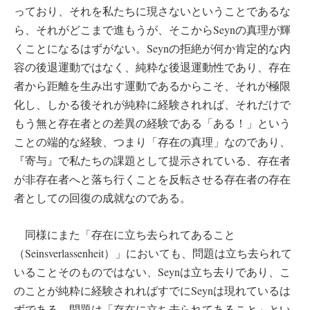
っており、それを私たちに現さないということであるな
ら、それがどこまで進もうが、そこからSeynの真理が輝
くことになるはずがない。Seynの拒絶が何か肯定的な内
容の後退運動ではなく、純粋な後退運動性であり、存在
者から距離を生み出す運動であるからこそ、それが極限
化し、しかる後それが純粋に経験されれば、それだけで
もう無と存在者との差異の経験である「ある！」という
ことの端的な経験、つまり「存在の真理」なのであり、
『寄与』で私たちの課題として提示されている、存在者
が非存在者へと落ち行くことを反転させる存在者の存在
者としての回復の成就なのである。
同様にまた「存在に立ち去られてあること
（Seinsverlassenheit）」においても、問題は立ち去られて
いることそのものではない、Seynは立ち去りであり、こ
のことが純粋に経験されればすでにSeynは現れているは
ずである。問題は「存在に立ち去られてあること」とい