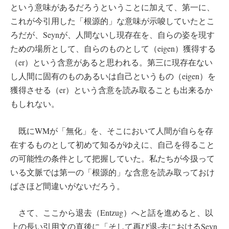
という意味があるだろうということに加えて、第一に、
これが今引用した「根源的」な意味が示唆していたとこ
ろだが、Seynが、人間ないし現存在を、自らの姿を現す
ための場所として、自らのものとして（eigen）獲得する
（er）という含意があると思われる。第三に現存在ない
し人間に固有のものあるいは自己というもの（eigen）を
獲得させる（er）という含意を読み取ることも出来るか
もしれない。
既にWMが「無化」を、そこにおいて人間が自らを存
在するものとして初めて知るがゆえに、自己を得ること
の可能性の条件として把握していた。私たちが今扱って
いる文脈では第一の「根源的」な含意を読み取っておけ
ばさほど間違いがないだろう。
さて、ここから退去（Entzug）へと話を進めると、以
上の長い引用文の直後に「そして再び退-去におけるSeyn