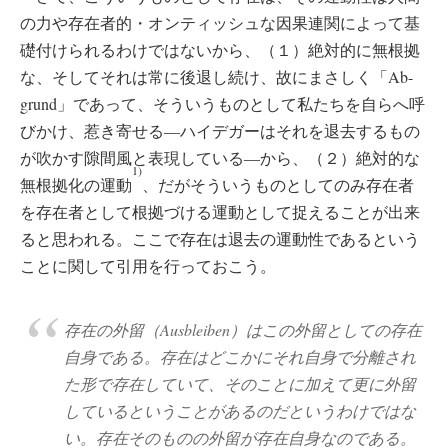
の力や存在者的・オンティッシュな因果連関によって基
礎付けられるわけではないから、（１）絶対的に無根拠
な、そしてそれは常に後退し続け、故にまさしく「Ab-
grund」であって、そういうものとして私たちを自らへ呼
びかけ、惹き寄せる―ハイデガーはそれを退去するもの
が吹かす隙間風と表現している―から、（２）絶対的な
1)
無根拠化の運動
、だがそういうものとしてのみ存在者
を存在者として根拠づける運動として捉えることが出来
ると思われる。ここで存在は退去の運動性であるという
ことに関して引用を行っておこう。
存在の外留（Ausbleiben）はこの外留としての存在
自身である。存在はどこかにそれ自身で分離され
た形で存在していて、そのことに加えて更に外留
しているということがあるのだというわけではな
い。存在そのものの外留が存在自身なのである。