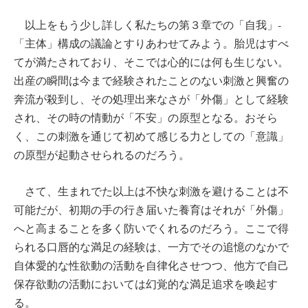
以上をもう少し詳しく私たちの第３章での「自我」-
「主体」構成の議論とすりあわせてみよう。胎児はすべ
てが満たされており、そこでは心的には何も生じない。
出産の瞬間は今まで経験されたことのない刺激と興奮の
奔流が殺到し、その処理出来なさが「外傷」として経験
され、その時の情動が「不安」の原型となる。おそら
く、この刺激を通じて初めて感じる力としての「意識」
の原型が起動させられるのだろう。
さて、生まれでた以上は不快な刺激を避けることは不
可能だが、初期の手の行き届いた養育はそれが「外傷」
へと高まることを多く防いでくれるのだろう。ここで得
られる口唇的な満足の経験は、一方でその追憶のなかで
自体愛的な性欲動の活動を自律化させつつ、他方で自己
保存欲動の活動においては幻覚的な満足追求を喚起す
る。