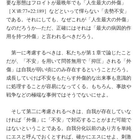
要な形態はフロイトが最晩年でも「人生最大の外傷」
［ⅩⅦ:77=22:189］などといって憚らない「去勢不安」
である。それにしても、なぜこれが「人生最大の外傷」
なのだろうか―ただ、正確にはそれは「最大の病因的作
用を持つ外傷」と言われるべきだろう。
第一に考慮するべきは、私たちが第１章で論じたこと
だが、「不安」を用いて問答無用で「抑圧」される「外
傷」は自我が弱い頃にのみ存在するということだろう。
成長していけば不安をもたらす外傷的な出来事も意識的
に処理することが容易になってくる。もちろん、事故や
戦争などの極端な事例ではそうでないにせよ。
そして第二に考慮されるべきは、自我が存在していな
ければ「外傷」に「不安」で対応することがまだ可能で
はないということである。自我分化以前のあり方を単純
にエスと呼んでおくとすれば、確かにエスにせよ、刺激