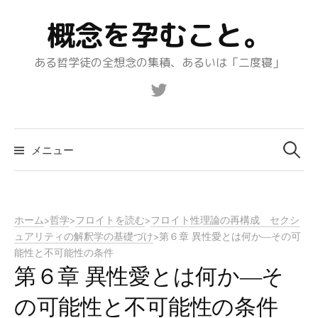
コ
概念を孕むこと。
ン
テ
ある哲学徒の全想念の集積、あるいは「二度寝」
ン
ツ
Twitter
へ
ス
キ
メニュー
検
ッ
プ
索:
ホーム
>
哲学
>
フロイトを読む
>
フロイト性理論の再構成 セクシ
ュアリティの解釈学の基礎づけ
>
第６章 異性愛とは何か―その可
能性と不可能性の条件
第６章 異性愛とは何か―そ
の可能性と不可能性の条件