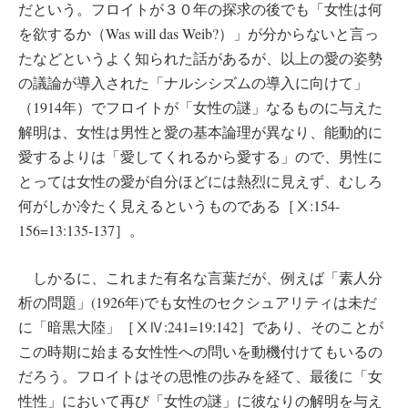
だという。フロイトが３０年の探求の後でも「女性は何
を欲するか（Was will das Weib?）」が分からないと言っ
たなどというよく知られた話があるが、以上の愛の姿勢
の議論が導入された「ナルシシズムの導入に向けて」
（1914年）でフロイトが「女性の謎」なるものに与えた
解明は、女性は男性と愛の基本論理が異なり、能動的に
愛するよりは「愛してくれるから愛する」ので、男性に
とっては女性の愛が自分ほどには熱烈に見えず、むしろ
何がしか冷たく見えるというものである［Ⅹ:154-
156=13:135-137］。
しかるに、これまた有名な言葉だが、例えば「素人分
析の問題」(1926年)でも女性のセクシュアリティは未だ
に「暗黒大陸」［ⅩⅣ:241=19:142］であり、そのことが
この時期に始まる女性性への問いを動機付けてもいるの
だろう。フロイトはその思惟の歩みを経て、最後に「女
性性」において再び「女性の謎」に彼なりの解明を与え