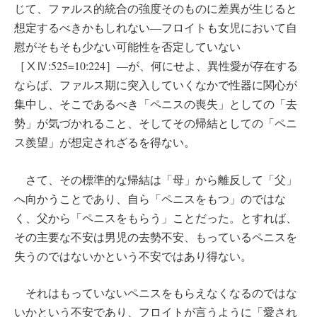
じて、ファルス的統合の強度そのものに差異が生じると
想定するべきかもしれない―フロイトも女児において自
慰がそもそも少ない可能性を否定していない
［ⅩⅣ:525=10:224］―が、何にせよ、異性愛が存在する
ならば、ファルス期に突入していくなかで性器に関心が
集中し、そこであるべき「ペニスの喪失」としての「去
勢」が気づかれること、そしてその帰結としての「ペニ
ス羨望」が想定されざるを得ない。
さて、その標準的な帰結は「母」から離反して「父」
へ向かうことであり、自ら「ペニスをもつ」のではな
く、父から「ペニスをもらう」ことだった。とすれば、
その主要な不安は男児の去勢不安、もっているペニスを
失うのではないかという不安ではあり得ない。
それはもっていないペニスをもらえなくなるのではな
いかという不安であり、フロイトが言うように「愛され