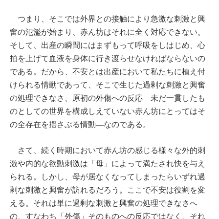
つまり、そこでは外界との接触により急激な刺激と興
奮の氾濫が始まり、赤ん坊はそれに全く対応できない。
そして、出産の瞬間にはまずもって呼吸をしはじめ、心
拍を上げて血液を身体に行き渡らせなければならないの
である。だから、不安とは出産において私たちに植え付
けられる情動であって、そこで生じた過剰な刺激と興奮
の処理できなさ、原初の外傷への反応―未だ一貫したも
のとしての世界を構成しえていない赤ん坊にとってはそ
の全存在を揺さぶる情動―なのである。
さて、続く時期において赤ん坊の感じる様々な外的刺
激や内的な欲動刺激は「母」によって満たされ快を与え
られる。しかし、母が居なくなってしまったらいずれ過
剰な刺激と興奮が訪れるだろう。ここで不安は役割を変
える。それは単に過剰な刺激と興奮の処理できなさへ
の、すなわち「外傷」そのものへの反応ではなく、それ