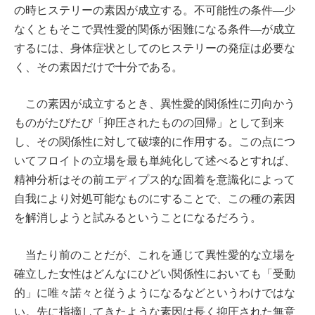
の時ヒステリーの素因が成立する。不可能性の条件―少
なくともそこで異性愛的関係が困難になる条件―が成立
するには、身体症状としてのヒステリーの発症は必要な
く、その素因だけで十分である。
この素因が成立するとき、異性愛的関係性に刃向かう
ものがたびたび「抑圧されたものの回帰」として到来
し、その関係性に対して破壊的に作用する。この点につ
いてフロイトの立場を最も単純化して述べるとすれば、
精神分析はその前エディプス的な固着を意識化によって
自我により対処可能なものにすることで、この種の素因
を解消しようと試みるということになるだろう。
当たり前のことだが、これを通じて異性愛的な立場を
確立した女性はどんなにひどい関係性においても「受動
的」に唯々諾々と従うようになるなどというわけではな
い。先に指摘してきたような素因は長く抑圧された無意