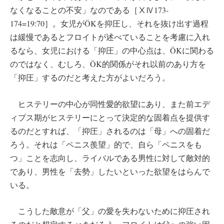
なくなることの不安」なのである［ⅩⅣ173-
174=19:70］。女児がÖKを抑圧し、それを抜け出す過程
は緩慢であるとフロイトが述べていることを考慮に入れ
るなら、女児における「抑圧」の中心点は、ÖKに関わる
のではなく、むしろ、ÖK的関係がそれ以前のあり方を
「抑圧」するのだと考えた方がよいだろう。
ヒステリーの中心が同性愛的欲望にあり、また前エデ
ィプス期がヒステリーにとって決定的な固着点を提供す
るのだとすれば、「抑圧」されるのは「母」への固着だ
ろう。それは「ペニス羨望」的で、自ら「ペニスをも
つ」ことを志向し、ライバルである男性に対して敵対的
であり、男性を「去勢」したいといった欲望をはらんで
いる。
こうした敵意が「父」の愛を失わないために抑圧され