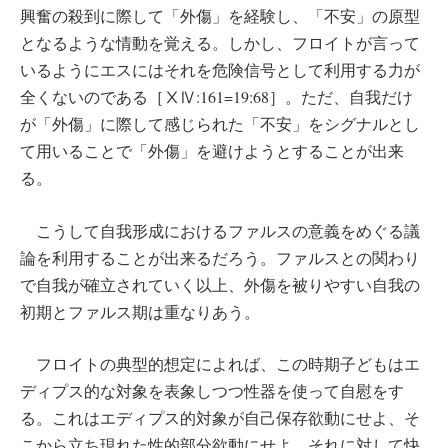
興奮の殺到に際して「外傷」を経験し、「不安」の原型
となるような情動を覚える。しかし、フロイトが言って
いるようにエスにはそれを危険信号として利用する力が
全くないのである［ⅩⅣ:161=19:68］。ただ、自我だけ
が「外傷」に際して感じられた「不安」をシグナルとし
て用いることで「外傷」を避けようとすることが出来
る。
こうして自我形成におけるファルスの意義をめぐる議
論を利用することが出来るだろう。ファルスとの関わり
で自我が確立されていく以上、外傷を被りやすい自我の
初期とファルス期は重なりあう。
フロイトの典型的想定によれば、この時期子どもはエ
ディプス的な対象を表象しつつ性器を使って自慰をす
る。これはエディプス的対象が自己保存欲動にせよ、そ
こから立ち現れた性的部分欲動にせよ、それに対して快