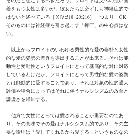
るのだと想定するべきだろう。フロイトは父への強い固
着をもつ女性は多いが、彼女たちは必ずしも神経症的で
はないと述べている［ⅩⅣ:518=20:216］。つまり、ÖK
そのものには神経症を引き起こす「抑圧」の中心点はな
い。
以上からフロイトのいわゆる男性的な愛の姿勢と女性
的な愛の姿勢の差異を導出することが出来る。それは能
動性と受動性というフロイトにとって基底的な対に対応
しているわけだが、フロイトにとって男性的な愛の姿勢
とは能動的に愛することであり、それは対象の性的過大
評価や場合によってはそれに伴うナルシシズムの放棄と
謙虚さを帰結する。
他方で女性にとっては愛されることが重要なのであ
り、その意味でその愛はナルシシズム的であり、その主
要な論理は「愛してくれるから愛する」というものなの