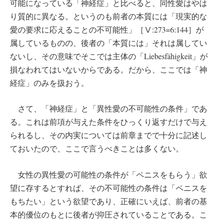
可能になっている「神経症」と比べると、同性愛はやは
り質的に異なる。というのも前者の本質には「現実的な
愛の要求に応えることの不可能性」［Ⅴ:273=6:144］が
属しているものの、後者の「本質には」それは属してい
ないし、その意味でそこでは主体の「Liebesfähigkeit」が
損なわれてはいないからである。だから、ここでは「神
経症」のみを扱おう。
さて、「神経症」と「異性愛の不可能性の条件」であ
る。これは前項が与えた条件をひっくり返すだけで与え
られるし、その内実については前章までで十分に記述し
ておいたので、ここで言うべきことは多くない。
女性の異性愛の可能性の条件が「ペニスをもらう」欲
望に存するとすれば、その不可能性の条件は「ペニスを
もちたい」という欲望であり、正確にいえば、前者の基
本的優位のもとに後者が抑圧されていることである。こ