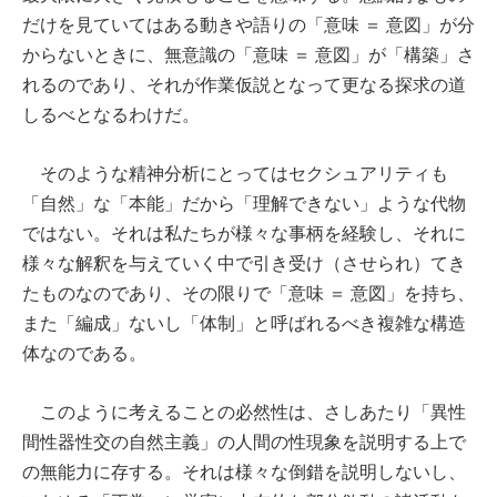
だけを見ていてはある動きや語りの「意味 ＝ 意図」が分
からないときに、無意識の「意味 ＝ 意図」が「構築」さ
れるのであり、それが作業仮説となって更なる探求の道
しるべとなるわけだ。
そのような精神分析にとってはセクシュアリティも
「自然」な「本能」だから「理解できない」ような代物
ではない。それは私たちが様々な事柄を経験し、それに
様々な解釈を与えていく中で引き受け（させられ）てき
たものなのであり、その限りで「意味 ＝ 意図」を持ち、
また「編成」ないし「体制」と呼ばれるべき複雑な構造
体なのである。
このように考えることの必然性は、さしあたり「異性
間性器性交の自然主義」の人間の性現象を説明する上で
の無能力に存する。それは様々な倒錯を説明しないし、