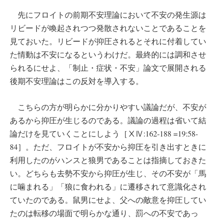
先にフロイトの前期不安理論において不安の発生源は
リビードが喚起されつつ発散されないことであることを
見ておいた。リビードが抑圧されるとそれに付着してい
た情動は不安になるというわけだ。最終的には調和させ
られるにせよ、「制止・症状・不安」論文で展開される
後期不安理論はこの反対を導入する。
こちらの方が明らかに分かりやすい議論だが、不安が
あるから抑圧が生じるのである。議論の過程は省いて結
論だけを見ていくことにしよう［ⅩⅣ:162-188 =19:58-
84］。ただ、フロイトが不安から抑圧を引き出すときに
利用したのがハンスと狼男であることは指摘しておきた
い。どちらも去勢不安から抑圧が生じ、その不安が「馬
に噛まれる」「狼に食われる」に遷移されて意識化され
ていたのである。鼠男にせよ、父への敵意を抑圧してい
たのは転移の場面で明らかな通り、罰への不安であっ