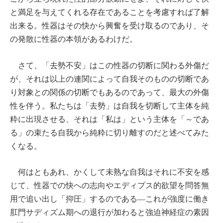
と満足を与えてくれる存在であることを考慮すれば了解
出来る。性器はその快から興奮を受け取るのであり、そ
の発散に性器の本領があるわけだ。
さて、「去勢不安」はこの性器の切断に関わる外傷だ
が、それは以上の連関によって自我そのものの切断であ
り対象との関係の切断でもあるのであって、最大の外傷
性を伴う。私たちは「去勢」は自我を切断して主体を純
粋に出現させる、それは「私は」という主体を「～であ
る」の束たる自我から純粋に切り離すのだと述べてみた
くなる。
何はともあれ、かくして未熟な自我はそれに不安を感
じて、性器での快への志向やエディプス的欲望を問答無
用で追い出し「抑圧」するのである―これが強度に働き
肛門サディズム期への退行が加わると強迫神経症の素因