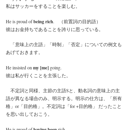
私はサッカーをすることを楽しむ。
being rich
He is proud of
. （前置詞の目的語）
彼はお金持ちであることを誇りに思っている。
「意味上の主語」「時制」「否定」についての例文も
あげておきます。
my [me]
He insisted on
going.
彼は私が行くことを主張した。
不定詞と同様、主節の主語Sと、動名詞の意味上の主
語が異なる場合のみ、明示する。明示の仕方は、「所有
格」or「目的格」。不定詞は「for +目的格」 だったこと
を思い出しておこう。
having been
He is proud of
rich.