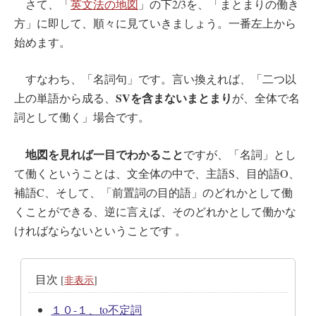
さて、「
英文法の地図
」の下2/3を、「まとまりの働き
方」に即して、順々に見ていきましょう。一番左上から
始めます。
すなわち、「名詞句」です。言い換えれば、「二つ以
SVを含まないまとまり
上の単語から成る、
が、全体で名
詞として働く」場合です。
地図を見れば一目でわかること
ですが、「名詞」とし
て働くということは、文全体の中で、主語S、目的語O、
補語C、そして、「前置詞の目的語」のどれかとして働
くことができる、逆に言えば、そのどれかとして働かな
ければならないということです 。
目次
[
非表示
]
１０-１、to不定詞