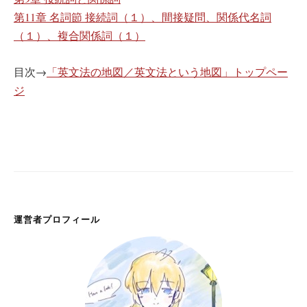
第11章 名詞節 接続詞（１）、間接疑問、関係代名詞
（１）、複合関係詞（１）
目次→
「英文法の地図／英文法という地図」トップペー
ジ
運営者プロフィール