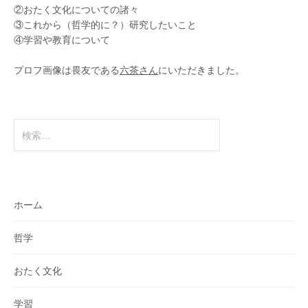
②おたく文化についての諸々
③これから（哲学的に？）研究したいこと
④学習や教育について
プロフ画像は畏友である
六茶さん
にいただきました。
検
索:
ホーム
哲学
おたく文化
学習