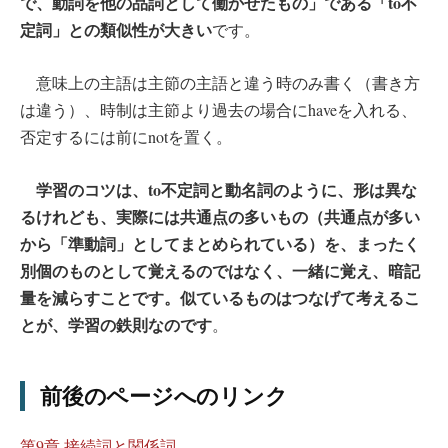
で、動詞を他の品詞として働かせたもの」である「to不
定詞」との類似性が大きい
です。
意味上の主語は主節の主語と違う時のみ書く（書き方
は違う）、時制は主節より過去の場合にhaveを入れる、
否定するには前にnotを置く。
学習のコツは、to不定詞と動名詞のように、形は異な
るけれども、実際には共通点の多いもの（共通点が多い
から「準動詞」としてまとめられている）を、まったく
別個のものとして覚えるのではなく、一緒に覚え、暗記
量を減らすことです。似ているものはつなげて考えるこ
とが、学習の鉄則なのです
。
前後のページへのリンク
第9章 接続詞と関係詞