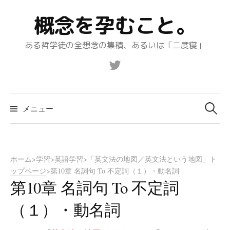
コ
概念を孕むこと。
ン
テ
ある哲学徒の全想念の集積、あるいは「二度寝」
ン
ツ
Twitter
へ
ス
キ
メニュー
検
ッ
プ
索:
ホーム
>
学習
>
英語学習
>
「英文法の地図／英文法という地図」ト
ップページ
>
第10章 名詞句 To 不定詞（１）・動名詞
第10章 名詞句 To 不定詞
（１）・動名詞