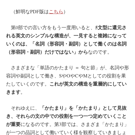
（鮮明なPDF版は
こちら
）
5文型に還元さ
第0部での言い方をもう一度用いると、
れる英文のシンプルな構造が、一見すると複雑になって
いくのは、「名詞（形容詞・副詞）として働くのは名詞
（形容詞・副詞）だけではない」から
なのです。
さまざまな「単語のかたまり ＝ 句と節」が、名詞や形
容詞や副詞として働き、SやOやCやMとしての役割を果
これが英文の構造を重層的にしてい
たしていくのです。
きます
。
「かたまり」を「かたまり」として見抜
それゆえに、
き、それらの文の中での役割を一つ一つ定めていくこと
が重要
になるのです。第3部では、さまざま「かたまり」
が一つの品詞として働いていく様を観察していきましょ