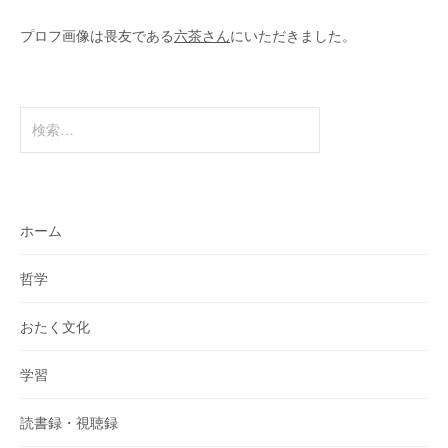
プロフ画像は畏友である
六茶さん
にいただきました。
検
索:
ホーム
哲学
おたく文化
学習
読書録・視聴録