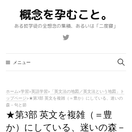
コ
概念を孕むこと。
ン
テ
ある哲学徒の全想念の集積、あるいは「二度寝」
ン
ツ
Twitter
へ
ス
キ
メニュー
検
ッ
プ
索:
ホーム
>
学習
>
英語学習
>
「英文法の地図／英文法という地図」ト
ップページ
>
★第3部 英文を複雑（＝豊か）にしている、迷いの
森－句と節
★第3部 英文を複雑（＝豊
か）にしている、迷いの森－